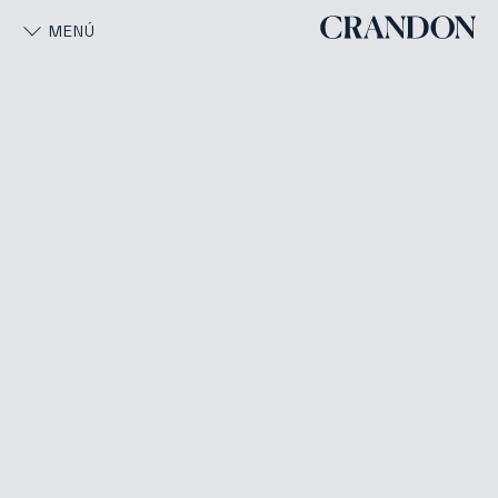
MENÚ
Engine by Crandon
Private Credit
Real Estate