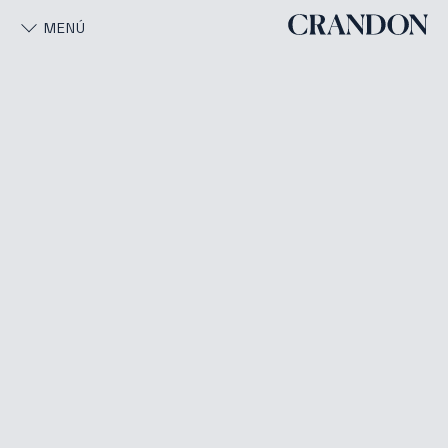
MENÚ
Engine by Crandon
Private Credit
Real Estate